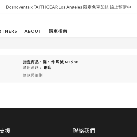
Dosnoventa x FAITHGEAR Los Angeles 限定色車架組 線上預購中
RTNERS
ABOUT
購車指南
指定商品：滿 1 件 即減 NT$80
適用通路：
網店
條款與細則
支援
聯絡我們