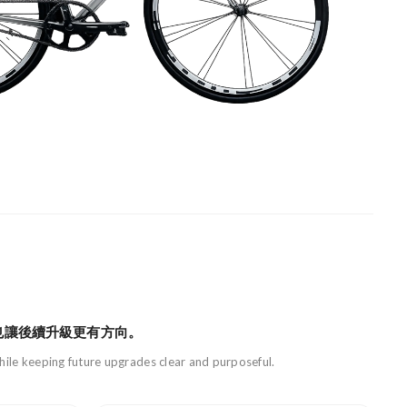
也讓後續升級更有方向。
 while keeping future upgrades clear and purposeful.