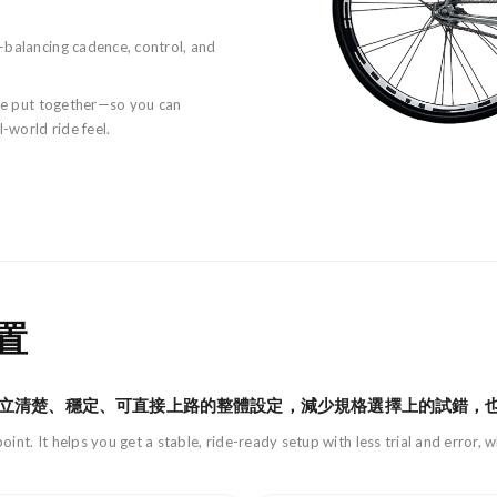
—balancing cadence, control, and
’ve put together—so you can
-world ride feel.
置
立清楚、穩定、可直接上路的整體設定，減少規格選擇上的試錯，
oint. It helps you get a stable, ride-ready setup with less trial and error,